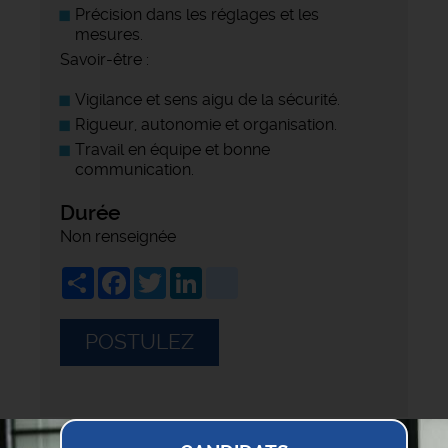
Précision dans les réglages et les
mesures.
Savoir-être :
Vigilance et sens aigu de la sécurité.
Rigueur, autonomie et organisation.
Travail en équipe et bonne
communication.
Durée
Non renseignée
Share
Facebook
Twitter
LinkedIn
viadeo
POSTULEZ