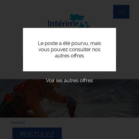
Toggle
navigat
Le poste a été pourvu, mais
vous pouvez consulter nos
autres offres
05 55 52 01 26
agence@interim23.fr
Voir les autres offres
Accueil
POSTULEZ